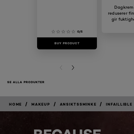
Dagkrem
reduserer fin
gir fuktigh
0/5
BUY PRODUCT
BUY PR
PREVIOUS CARD
NEXT CARD
SE ALLA PRODUKTER
/
/
/
HOME
MAKEUP
ANSIKTSSMINKE
INFAILLIBLE