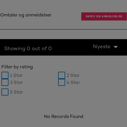
Omtaler og anmeldelser
SKRIV EN ANMELDELSE
Nyeste
Showing 0 out of 0
Filter by rating
1 Star
2 Star
3 Star
4 Star
5 Star
No Records Found