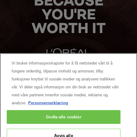
BECAUSE
YOU'RE
WORTH IT
Vi bruker informasjonskapsler for å få nettstedet vårt til å
fungere ordentlig, tilpasse innhold og annonser, tilby
MANUFACTURER/RESPONSIBLE PERSON:
funksjoner knyttet til sosiale medier og analysere trafikken
vår. Vi deler også informasjon om din bruk av nettstedet vårt
MER Å UTFORSKE
med våre partnere innenfor sosiale medier, reklame og
analyse.
Personvernerklæring
Facebook
YouTube
Pinterest
Godta alle cookier
Kontakt oss
Avvis alle