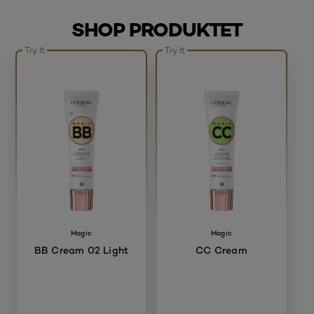
SHOP PRODUKTET
Try It
Try It
skip slider
Magic
Magic
BB Cream 02 Light
CC Cream