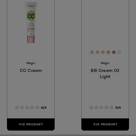
[Color]: #E0C1A5
[Color]: #DFC3
[Color]: #E4
[Color]: #
[Color]:
More sh
Magic
Magic
CC Cream
BB Cream 02
Light
0/5
0/5
VIS PRODUKT
VIS PRODUKT