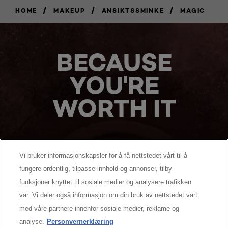
/
/
/
HOME
MAKEUP
ANSIKTSSMINKE
MAGIC
BECAUSE
YOU'RE
WORTH IT
Vi bruker informasjonskapsler for å få nettstedet vårt til å
fungere ordentlig, tilpasse innhold og annonser, tilby
funksjoner knyttet til sosiale medier og analysere trafikken
MANUFACTURER/RESPONSIBLE PERSON:
vår. Vi deler også informasjon om din bruk av nettstedet vårt
MER Å UTFORSKE
med våre partnere innenfor sosiale medier, reklame og
analyse.
Personvernerklæring