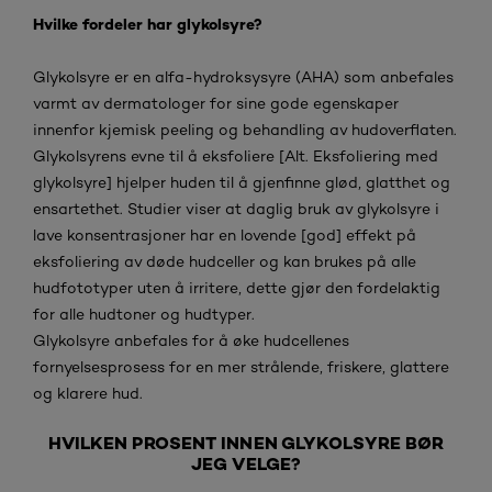
Hvilke fordeler har glykolsyre?
Glykolsyre er en alfa-hydroksysyre (AHA) som anbefales
varmt av dermatologer for sine gode egenskaper
innenfor kjemisk peeling og behandling av hudoverflaten.
Glykolsyrens evne til å eksfoliere [Alt. Eksfoliering med
glykolsyre] hjelper huden til å gjenfinne glød, glatthet og
ensartethet. Studier viser at daglig bruk av glykolsyre i
lave konsentrasjoner har en lovende [god] effekt på
eksfoliering av døde hudceller og kan brukes på alle
hudfototyper uten å irritere, dette gjør den fordelaktig
for alle hudtoner og hudtyper.
Glykolsyre anbefales for å øke hudcellenes
fornyelsesprosess for en mer strålende, friskere, glattere
og klarere hud.
HVILKEN PROSENT INNEN GLYKOLSYRE BØR
JEG VELGE?