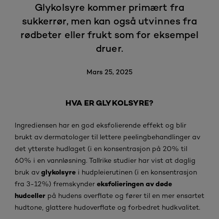
Glykolsyre kommer primært fra
sukkerrør, men kan også utvinnes fra
rødbeter eller frukt som for eksempel
druer.
Mars 25, 2025
HVA ER GLYKOLSYRE?
Ingrediensen har en god eksfolierende effekt og blir
brukt av dermatologer til lettere peelingbehandlinger av
det ytterste hudlaget (i en konsentrasjon på 20% til
60% i en vannløsning. Tallrike studier har vist at daglig
glykolsyre
bruk av
i hudpleierutinen (i en konsentrasjon
eksfolieringen av døde
fra 3-12%) fremskynder
hudceller
på hudens overflate og fører til en mer ensartet
hudtone, glattere hudoverflate og forbedret hudkvalitet.