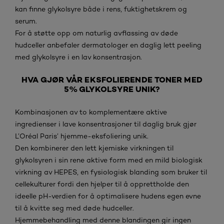
kan finne glykolsyre både i rens, fuktighetskrem og
serum.
For å støtte opp om naturlig avflassing av døde
hudceller anbefaler dermatologer en daglig lett peeling
med glykolsyre i en lav konsentrasjon.
HVA GJØR VÅR EKSFOLIERENDE TONER MED
5% GLYKOLSYRE UNIK?
Kombinasjonen av to komplementære aktive
ingredienser i lave konsentrasjoner til daglig bruk gjør
L’Oréal Paris’ hjemme-eksfoliering unik.
Den kombinerer den lett kjemiske virkningen til
glykolsyren i sin rene aktive form med en mild biologisk
virkning av HEPES, en fysiologisk blanding som bruker til
cellekulturer fordi den hjelper til å opprettholde den
ideelle pH-verdien for å optimalisere hudens egen evne
til å kvitte seg med døde hudceller.
Hjemmebehandling med denne blandingen gir ingen