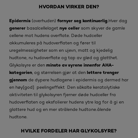
HVORDAN VIRKER DEN?
Epidermis
fornyer seg kontinuerlig
(overhuden)
.Hver dag
generer
nye celler
basalcellelaget
som skyver de gamle
cellene mot hudens overflate. Døde hudceller
akkumuleres på hudoverflaten og fører til
uregelmessigheter som en ujevn, matt og kjedelig
hudtone, ru hudoverflate og tap av glød og glatthet.
minste av syrene innenfor AHA-
Glykolsyre er den
kategorien
lettere trenger
, og størrelsen gjør at den
gjennom
de dypere hudlagene i epidermis og dermed har
en høy[god] peelingeffekt Den såkalte keratolytiske
aktiviteten til glykolsyren fjerner døde hudceller fra
hudoverflaten og eksfolierer hudens ytre lag for å gi en
glattere hud og en mer strålende hudtone.ålende
hudtone.
HVILKE FORDELER HAR GLYKOLSYRE?