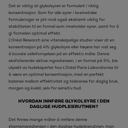
Det er viktig at glykolsyren er formulert i riktig
konsentrasjon. Som for alle syrer i kosmetiske
formuleringer er pH-nivå også ekstremt viktig for
stabiliteten til en formel som inneholder syrer, samt for å
gi formelen optimal effekt.
L’Oréal Research sine vitenskapelige studier viser at en
konsentrasjon på 4% glykolsyre eller høyere har vist seg
å booste cellefornyelsen på en effektiv måte. Denne
eksfolierende aktive ingrediensen, i en formel på 5%, ble
utpekt av hudeksperter hos L’Oréal Paris Laboratories til
å være en optimal konsentrasjon, med en perfekt
balanse mellom effektivitet og toleranse for daglig bruk,
morgen og kveld, selv for sensitiv hud.
HVORDAN INNFØRE GLYKOLSYRE I DEN
DAGLIGE HUDPLEIERUTINEN?
Det finnes mange måter å innføre denne
stjerneingrediensen i den daglige hudpleierutinen, man