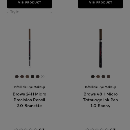
VIS PRODUKT
VIS PRODUKT
Try it
[Color]: #493F3D
[Color]: #614C49
[Color]: #745A4C
[Color]: #302C2B
[Color]: #4A3C3A
[Color]: #302C2
[Color]: #745
[Color]: #4
[Color]:
More shades are available
Infaillible Eye Makeup
Infaillible Eye Makeup
Brows 24H Micro
Brows 48H Micro
Precision Pencil
Tatouage Ink Pen
3.0 Brunette
1.0 Ebony
0/5
0/5