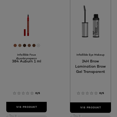
[Color]: #9D5D41
[Color]: #9D775D
[Color]: #3D2417
[Color]: #805944
[Color]: #633C27
More shades are available
Infaillible Faux
Infaillible Eye Makeup
Øyenbrynspenn
384 Auburn 1 ml
24H Brow
Lamination Brow
Gel Transparent
0/5
0/5
VIS PRODUKT
VIS PRODUKT
Try it
Try it