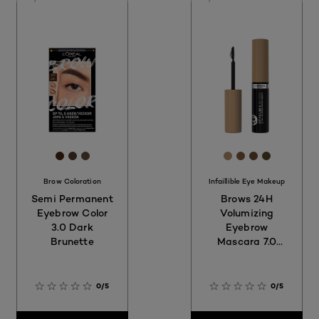
[Color]: #452411
[Color]: #54392E
[Color]: #614A3A
[Color]: #B08E
[Color]: #7C5
[Color]: #6
[Color]: 
Brow Coloration
Infaillible Eye Makeup
Semi Permanent
Brows 24H
Eyebrow Color
Volumizing
3.0 Dark
Eyebrow
Brunette
Mascara 7.0
Blonde
0/5
0/5