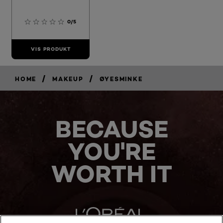
0/5
VIS PRODUKT
/
/
HOME
MAKEUP
ØYESMINKE
BECAUSE
YOU'RE
WORTH IT