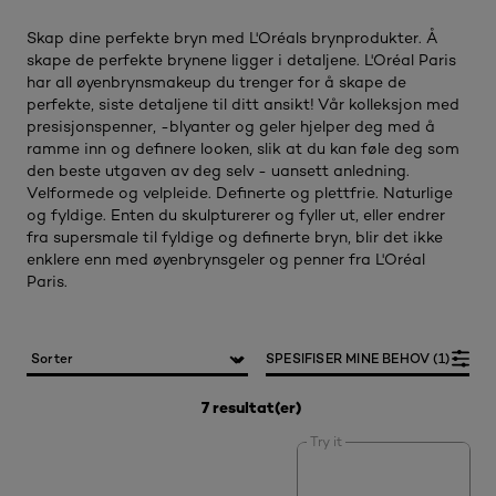
Skap dine perfekte bryn med L'Oréals brynprodukter. Å
skape de perfekte brynene ligger i detaljene. L'Oréal Paris
har all øyenbrynsmakeup du trenger for å skape de
perfekte, siste detaljene til ditt ansikt! Vår kolleksjon med
presisjonspenner, -blyanter og geler hjelper deg med å
ramme inn og definere looken, slik at du kan føle deg som
den beste utgaven av deg selv - uansett anledning.
Velformede og velpleide. Definerte og plettfrie. Naturlige
og fyldige. Enten du skulpturerer og fyller ut, eller endrer
fra supersmale til fyldige og definerte bryn, blir det ikke
enklere enn med øyenbrynsgeler og penner fra L'Oréal
Paris.
SPESIFISER MINE BEHOV (1)
7 resultat(er)
Try it