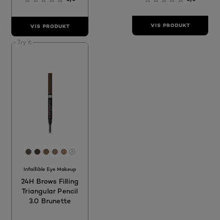
VIS PRODUKT
VIS PRODUKT
Try it
[Color]: #62554E
[Color]: #4E4641
[Color]: #876A53
[Color]: #977E6A
[Color]: #A78872
More shades are available
Infaillible Eye Makeup
24H Brows Filling
Triangular Pencil
3.0 Brunette