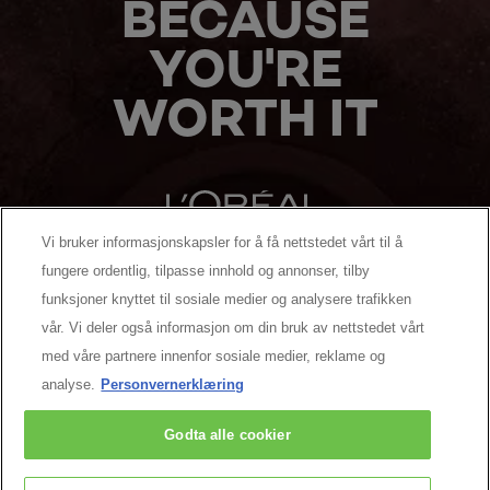
BECAUSE
YOU'RE
WORTH IT
Vi bruker informasjonskapsler for å få nettstedet vårt til å
fungere ordentlig, tilpasse innhold og annonser, tilby
MANUFACTURER/RESPONSIBLE PERSON:
funksjoner knyttet til sosiale medier og analysere trafikken
vår. Vi deler også informasjon om din bruk av nettstedet vårt
MER Å UTFORSKE
med våre partnere innenfor sosiale medier, reklame og
analyse.
Personvernerklæring
Facebook
YouTube
Pinterest
Godta alle cookier