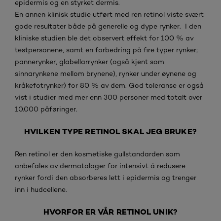
epidermis og en styrket dermis.
En annen klinisk studie utført med ren retinol viste svært
gode resultater både på generelle og dype rynker. I den
kliniske studien ble det observert effekt for 100 % av
testpersonene, samt en forbedring på fire typer rynker;
pannerynker, glabellarrynker (også kjent som
sinnarynkene mellom brynene), rynker under øynene og
kråkefotrynker) for 80 % av dem. God toleranse er også
vist i studier med mer enn 300 personer med totalt over
10.000 påføringer.
HVILKEN TYPE RETINOL SKAL JEG BRUKE?
Ren retinol er den kosmetiske gullstandarden som
anbefales av dermatologer for intensivt å redusere
rynker fordi den absorberes lett i epidermis og trenger
inn i hudcellene.
HVORFOR ER VÅR RETINOL UNIK?