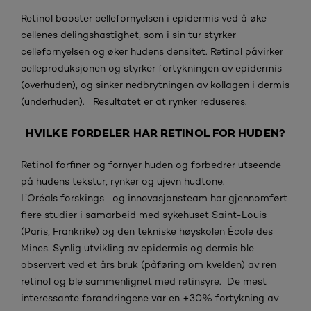
Retinol booster cellefornyelsen i epidermis ved å øke
cellenes delingshastighet, som i sin tur styrker
cellefornyelsen og øker hudens densitet. Retinol påvirker
celleproduksjonen og styrker fortykningen av epidermis
(overhuden), og sinker nedbrytningen av kollagen i dermis
(underhuden). Resultatet er at rynker reduseres.
HVILKE FORDELER HAR RETINOL FOR HUDEN?
Retinol forfiner og fornyer huden og forbedrer utseende
på hudens tekstur, rynker og ujevn hudtone.
L’Oréals forskings- og innovasjonsteam har gjennomført
flere studier i samarbeid med sykehuset Saint-Louis
(Paris, Frankrike) og den tekniske høyskolen École des
Mines. Synlig utvikling av epidermis og dermis ble
observert ved et års bruk (påføring om kvelden) av ren
retinol og ble sammenlignet med retinsyre. De mest
interessante forandringene var en +30% fortykning av