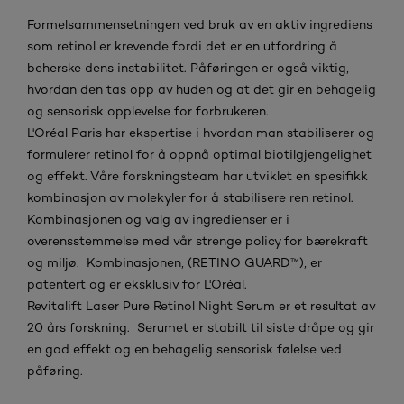
Formelsammensetningen ved bruk av en aktiv ingrediens
som retinol er krevende fordi det er en utfordring å
beherske dens instabilitet. Påføringen er også viktig,
hvordan den tas opp av huden og at det gir en behagelig
og sensorisk opplevelse for forbrukeren.
L'Oréal Paris har ekspertise i hvordan man stabiliserer og
formulerer retinol for å oppnå optimal biotilgjengelighet
og effekt. Våre forskningsteam har utviklet en spesifikk
kombinasjon av molekyler for å stabilisere ren retinol.
Kombinasjonen og valg av ingredienser er i
overensstemmelse med vår strenge policy for bærekraft
og miljø. Kombinasjonen, (RETINO GUARD™), er
patentert og er eksklusiv for L'Oréal.
Revitalift Laser Pure Retinol Night Serum er et resultat av
20 års forskning. Serumet er stabilt til siste dråpe og gir
en god effekt og en behagelig sensorisk følelse ved
påføring.