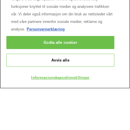
funksjoner knyttet til sosiale medier og analysere trafikken
0/5
vår. Vi deler også informasjon om din bruk av nettstedet vårt
med våre partnere innenfor sosiale medier, reklame og
BUY PRODUCT
analyse.
Personvernerklæring
BUY PR
Godta alle cookier
PREVIOUS CARD
NEXT CARD
Avvis alle
Informasjonskapselinnstillinger
Populært akkurat nå
VANNFAST
MASCARA