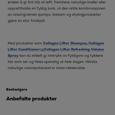
ønsker å gi fint hår et løft, fremheve naturlige krøller eller
opprettholde en fyldig look, vil den rette kombinasjonen
av volumgivende sjampo, balsam og stylingprodukter
gjøre en stor forskjell.
Collagen Lifter Shampoo
,
Collagen
Med produkter som
Lifter Conditioner
Collagen Lifter Refreshing Volume
og
Spray
kan du enkelt gi inntrykk av fyldigere og tykkere
hår som ser og føles spenstig ut hele dagen. Hårets
naturlige volumpotensial er innen rekkevidde.
Hopp over den slider: hair-volume
Bestselgere
Anbefalte produkter