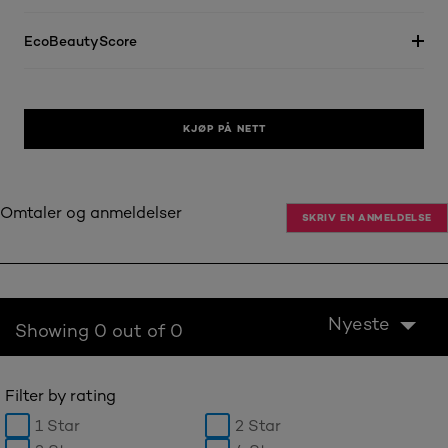
EcoBeautyScore
KJØP PÅ NETT
Omtaler og anmeldelser
SKRIV EN ANMELDELSE
Nyeste
Showing 0 out of 0
Filter by rating
1 Star
2 Star