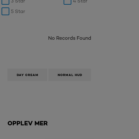
3 Star
4 Star
5 Star
No Records Found
DAY CREAM
NORMAL HUD
Hopp over den slider: Brow
OPPLEV MER