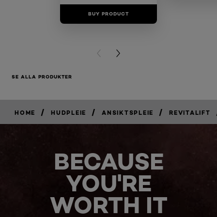
BUY PRODUCT
BUY PR
PREVIOUS CARD
NEXT CARD
SE ALLA PRODUKTER
/
/
/
HOME
HUDPLEIE
ANSIKTSPLEIE
REVITALIFT
BECAUSE
YOU'RE
WORTH IT