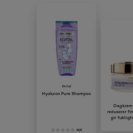
Elvital
Hyaluron Pure Shampoo
Dagkrem
reduserer fin
gir fuktigh
0/5