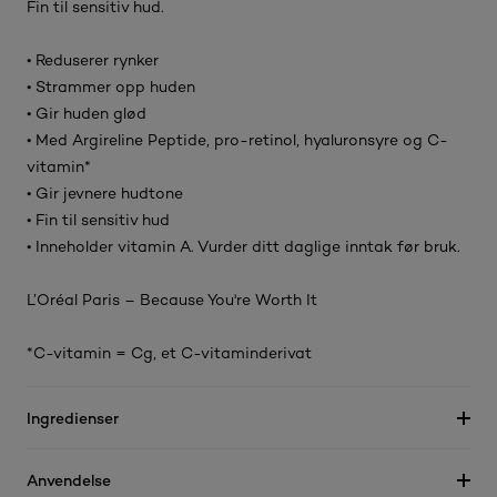
Fin til sensitiv hud.
• Reduserer rynker
• Strammer opp huden
• Gir huden glød
• Med Argireline Peptide, pro-retinol, hyaluronsyre og C-
vitamin*
• Gir jevnere hudtone
• Fin til sensitiv hud
• Inneholder vitamin A. Vurder ditt daglige inntak før bruk.
L’Oréal Paris – Because You're Worth It
*C-vitamin = Cg, et C-vitaminderivat
Ingredienser
Anvendelse