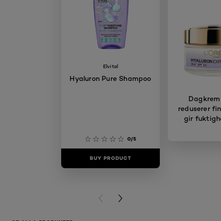
Elvital
Hyaluron Pure Shampoo
Dagkrem
reduserer fin
gir fuktigh
0/5
BUY PRODUCT
BUY PR
PREVIOUS CARD
NEXT CARD