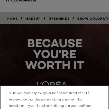
SE ALLA PRODUKTER
/
/
/
HOME
MAKEUP
ØYESMINKE
BROW COLORAT
BECAUSE
YOU'RE
WORTH IT
Vi bruker informasjonskapsler for å få nettstedet vårt til å
fungere ordentlig, tilpasse innhold og annonser, tilby
MANUFACTURER/RESPONSIBLE PERSON:
funksjoner knyttet til sosiale medier og analysere trafikken