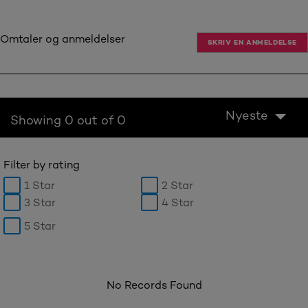
Omtaler og anmeldelser
SKRIV EN ANMELDELSE
Nyeste
Showing 0 out of 0
Filter by rating
1 Star
2 Star
3 Star
4 Star
5 Star
No Records Found