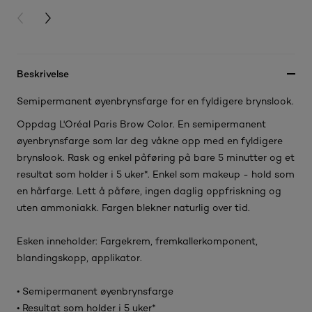
PREVIOUS CARD
NEXT CARD
Beskrivelse
Semipermanent øyenbrynsfarge for en fyldigere brynslook.
Oppdag L'Oréal Paris Brow Color. En semipermanent
øyenbrynsfarge som lar deg våkne opp med en fyldigere
brynslook. Rask og enkel påføring på bare 5 minutter og et
resultat som holder i 5 uker*. Enkel som makeup - hold som
en hårfarge. Lett å påføre, ingen daglig oppfriskning og
uten ammoniakk. Fargen blekner naturlig over tid.
Esken inneholder: Fargekrem, fremkallerkomponent,
blandingskopp, applikator.
• Semipermanent øyenbrynsfarge
• Resultat som holder i 5 uker*