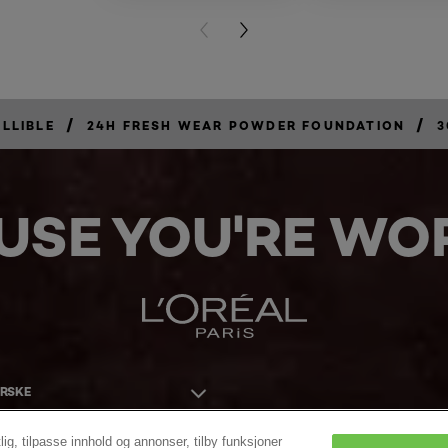
PREVIOUS CARD
NEXT CARD
/
/
ILLIBLE
24H FRESH WEAR POWDER FOUNDATION
3
USE YOU'RE WOR
ORSKE
lig, tilpasse innhold og annonser, tilby funksjoner