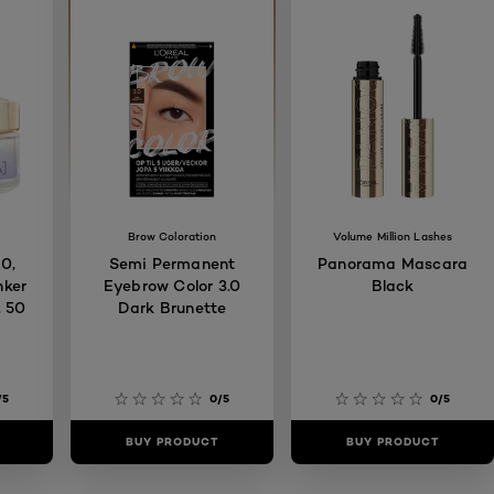
Brow Coloration
Volume Million Lashes
0,
Semi Permanent
Panorama Mascara
nker
Eyebrow Color 3.0
Black
, 50
Dark Brunette
/5
0/5
0/5
BUY PRODUCT
BUY PRODUCT