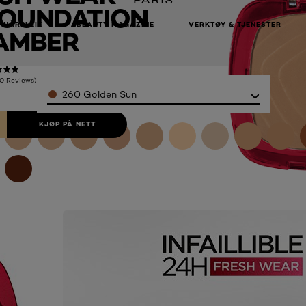
OUNDATION
HÅRPLEIE
BEAUTY MAGAZINE
VERKTØY & TJENESTER
AMBER
(0 Reviews)
Color
260 Golden Sun
KJØP PÅ NETT