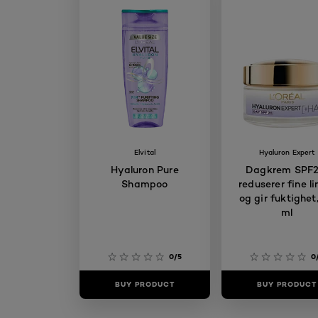
Elvital
Hyaluron Expert
Hyaluron Pure
Dagkrem SPF2
Shampoo
reduserer fine li
og gir fuktighet
ml
0/5
0
BUY PRODUCT
BUY PRODUCT