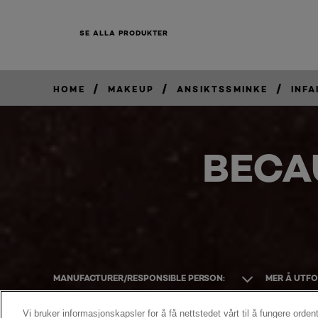
SE ALLA PRODUKTER
/
/
/
HOME
MAKEUP
ANSIKTSSMINKE
INFA
BECA
MANUFACTURER/RESPONSIBLE PERSON:
MER Å UTF
Vi bruker informasjonskapsler for å få nettstedet vårt til å fungere ordent