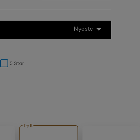
Nyeste
5 Star
Try It