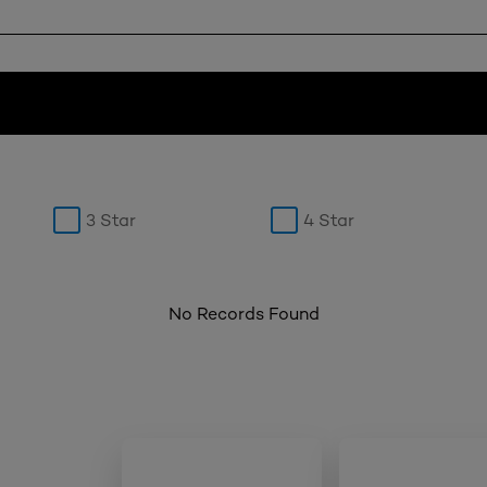
3 Star
4 Star
No Records Found