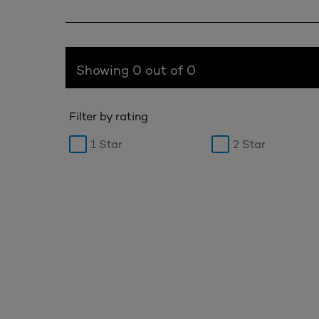
Showing 0 out of 0
Filter by rating
1 Star
2 Star
Hopp over den slider: Brow