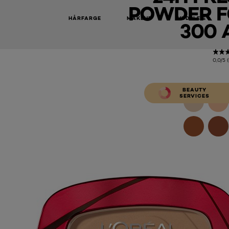
POWDER F
HÅRFARGE
MAKEUP
HUDPLEIE
300 
0,0/5 
BEAUTY
SERVICES