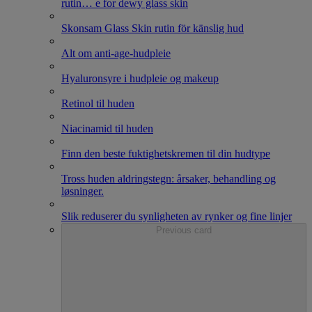
rutin
…
e for dewy glass skin
Skonsam Glass Skin rutin för känslig hud
Alt om anti-age-hudpleie
Hyaluronsyre i hudpleie og makeup
Retinol til huden
Niacinamid til huden
Finn den beste fuktighetskremen til din hudtype
Tross huden aldringstegn: årsaker, behandling og
løsninger.
Slik reduserer du synligheten av rynker og fine linjer
Previous card