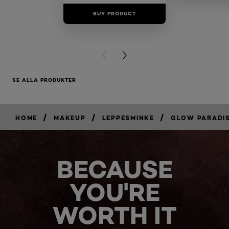
BUY PRODUCT
BUY PR
PREVIOUS CARD
NEXT CARD
SE ALLA PRODUKTER
/
/
/
HOME
MAKEUP
LEPPESMINKE
GLOW PARADI
BECAUSE
YOU'RE
WORTH IT