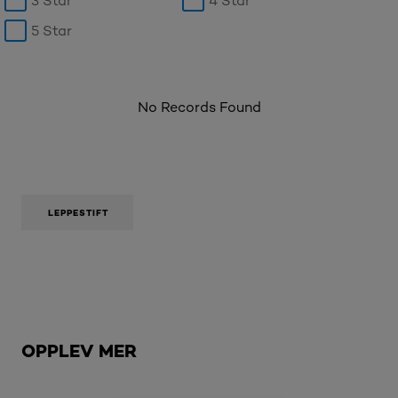
3 Star
4 Star
5 Star
No Records Found
LEPPESTIFT
Hopp over den slider: Brow
OPPLEV MER