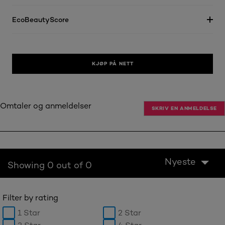
EcoBeautyScore
KJØP PÅ NETT
Omtaler og anmeldelser
SKRIV EN ANMELDELSE
Nyeste
Showing 0 out of 0
Filter by rating
1 Star
2 Star