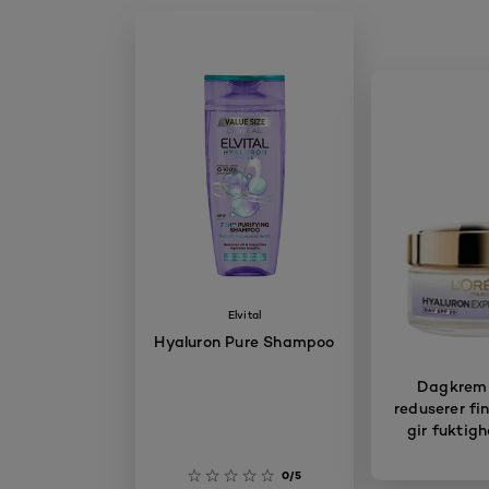
Elvital
Hyaluron Pure Shampoo
Dagkrem
reduserer fin
gir fuktigh
0/5