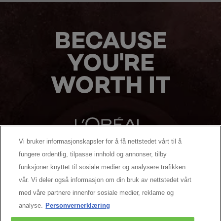
BECAUSE
YOU'RE
WORTH IT
Vi bruker informasjonskapsler for å få nettstedet vårt til å
fungere ordentlig, tilpasse innhold og annonser, tilby
MANUFACTURER/RESPONSIBLE PERSON:
funksjoner knyttet til sosiale medier og analysere trafikken
vår. Vi deler også informasjon om din bruk av nettstedet vårt
MER Å UTFORSKE
med våre partnere innenfor sosiale medier, reklame og
analyse.
Personvernerklæring