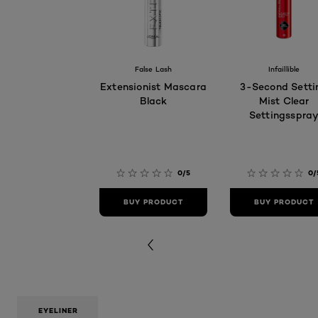
False Lash
Infaillible
Extensionist Mascara
3-Second Setti
Black
Mist Clear
Settingsspra
0/5
0/
BUY PRODUCT
BUY PRODUCT
EYELINER