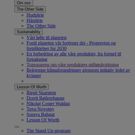
Om oss
The Other Side
Hudpleie
Hårpleie
The Other Side
Sustainability
Vårt løfte til planeten
Fordi planeten vår fortjener det - Progresjon og
forpliktelser for 2030
En forbedring av alle våre produkter, fra formel til
forpakning
Transparens om våre produkters miljøpåvirkning
Bekjempe klimaforandringer gjennom initiativ ledet av
kvinner
Lesson Of Worth
Birgit Skarstein
Dorrit Bøilerehauge
Nikolaj Coster Waldau
Tuva Novotny
Soraya Bahgat
Lesson Of Worth
The Stand Up program