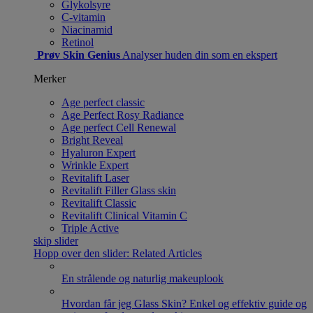
Glykolsyre
C-vitamin
Niacinamid
Retinol
Prøv Skin Genius
Analyser huden din som en ekspert
Merker
Age perfect classic
Age Perfect Rosy Radiance
Age perfect Cell Renewal
Bright Reveal
Hyaluron Expert
Wrinkle Expert
Revitalift Laser
Revitalift Filler Glass skin
Revitalift Classic
Revitalift Clinical Vitamin C
Triple Active
skip slider
Hopp over den slider: Related Articles
En strålende og naturlig makeuplook
Hvordan får jeg Glass Skin? Enkel og effektiv guide og