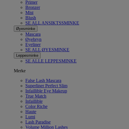
Primer
Bronzer
Mist
Blush
SE ALL ANSIKTSSMINKE
Øyesminke
Mascara
Øyebryn
Eyeliner
SE ALL ØYESMINKE
Leppesminke
SE ALLE LEPPESMINKE
Merke
False Lash Mascara
Superliner Perfect Slim
Infaillible Eye Makeup
True Match
Infaillible
Color Riche
Haute
Lumi
Lash Paradise
Volume Million Lashes