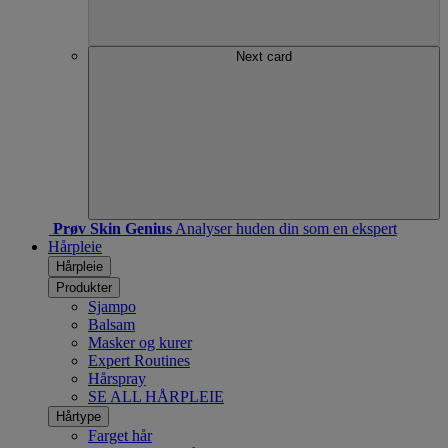
Next card
Prøv Skin Genius
Analyser huden din som en ekspert
Hårpleie
Hårpleie
Produkter
Sjampo
Balsam
Masker og kurer
Expert Routines
Hårspray
SE ALL HÅRPLEIE
Hårtype
Farget hår