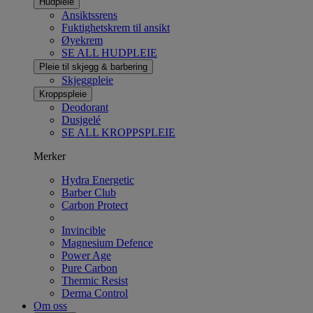
Hudpleie
Ansiktssrens
Fuktighetskrem til ansikt
Øyekrem
SE ALL HUDPLEIE
Pleie til skjegg & barbering
Skjeggpleie
Kroppspleie
Deodorant
Dusjgelé
SE ALL KROPPSPLEIE
Merker
Hydra Energetic
Barber Club
Carbon Protect
Invincible
Magnesium Defence
Power Age
Pure Carbon
Thermic Resist
Derma Control
Om oss