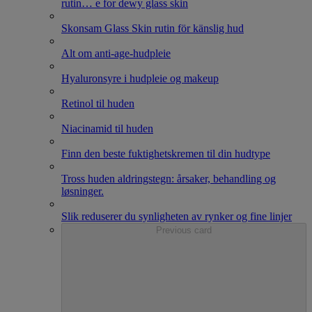
rutin
…
e for dewy glass skin
Skonsam Glass Skin rutin för känslig hud
Alt om anti-age-hudpleie
Hyaluronsyre i hudpleie og makeup
Retinol til huden
Niacinamid til huden
Finn den beste fuktighetskremen til din hudtype
Tross huden aldringstegn: årsaker, behandling og
løsninger.
Slik reduserer du synligheten av rynker og fine linjer
Previous card