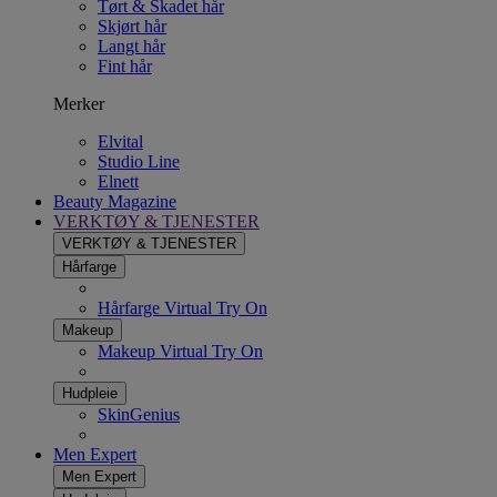
Tørt & Skadet hår
Skjørt hår
Langt hår
Fint hår
Merker
Elvital
Studio Line
Elnett
Beauty Magazine
VERKTØY & TJENESTER
VERKTØY & TJENESTER
Hårfarge
Hårfarge Virtual Try On
Makeup
Makeup Virtual Try On
Hudpleie
SkinGenius
Men Expert
Men Expert