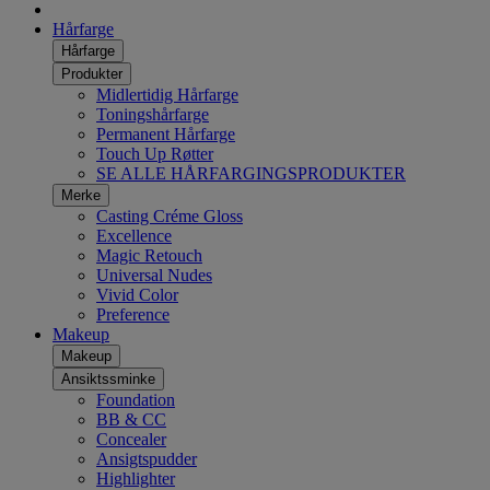
Hårfarge
Hårfarge
Produkter
Midlertidig Hårfarge
Toningshårfarge
Permanent Hårfarge
Touch Up Røtter
SE ALLE HÅRFARGINGSPRODUKTER
Merke
Casting Créme Gloss
Excellence
Magic Retouch
Universal Nudes
Vivid Color
Preference
Makeup
Makeup
Ansiktssminke
Foundation
BB & CC
Concealer
Ansigtspudder
Highlighter