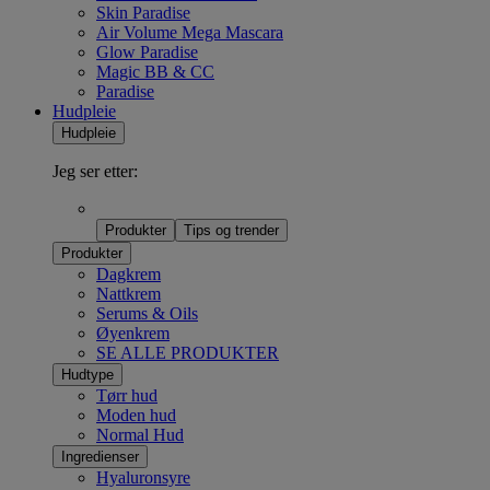
Skin Paradise
Air Volume Mega Mascara
Glow Paradise
Magic BB & CC
Paradise
Hudpleie
Hudpleie
Jeg ser etter:
Produkter
Tips og trender
Produkter
Dagkrem
Nattkrem
Serums & Oils
Øyenkrem
SE ALLE PRODUKTER
Hudtype
Tørr hud
Moden hud
Normal Hud
Ingredienser
Hyaluronsyre