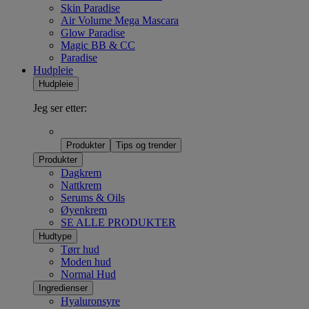
Skin Paradise
Air Volume Mega Mascara
Glow Paradise
Magic BB & CC
Paradise
Hudpleie
Hudpleie
Jeg ser etter:
Produkter
Tips og trender
Produkter
Dagkrem
Nattkrem
Serums & Oils
Øyenkrem
SE ALLE PRODUKTER
Hudtype
Tørr hud
Moden hud
Normal Hud
Ingredienser
Hyaluronsyre