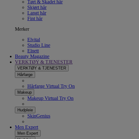
Tørt & Skadet hår
Skjørt hår
Langt hår
Fint hår
Merker
Elvital
Studio Line
Elnett
Beauty Magazine
VERKTØY & TJENESTER
VERKTØY & TJENESTER
Hårfarge
Hårfarge Virtual Try On
Makeup
Makeup Virtual Try On
Hudpleie
SkinGenius
Men Expert
Men Expert