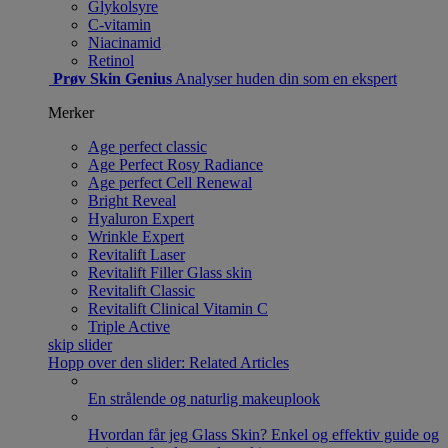
Glykolsyre
C-vitamin
Niacinamid
Retinol
Prøv Skin Genius
Analyser huden din som en ekspert
Merker
Age perfect classic
Age Perfect Rosy Radiance
Age perfect Cell Renewal
Bright Reveal
Hyaluron Expert
Wrinkle Expert
Revitalift Laser
Revitalift Filler Glass skin
Revitalift Classic
Revitalift Clinical Vitamin C
Triple Active
skip slider
Hopp over den slider: Related Articles
En strålende og naturlig makeuplook
Hvordan får jeg Glass Skin? Enkel og effektiv guide og