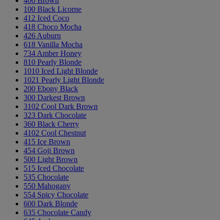
400 Brown
100 Black Licorne
412 Iced Coco
418 Choco Mocha
426 Auburn
618 Vanilla Mocha
734 Amber Honey
810 Pearly Blonde
1010 Iced Light Blonde
1021 Pearly Light Blonde
200 Ebony Black
300 Darkest Brown
3102 Cool Dark Brown
323 Dark Chocolate
360 Black Cherry
4102 Cool Chestnut
415 Ice Brown
454 Goji Brown
500 Light Brown
515 Iced Chocolate
535 Chocolate
550 Mahogany
554 Spicy Chocolate
600 Dark Blonde
635 Chocolate Candy