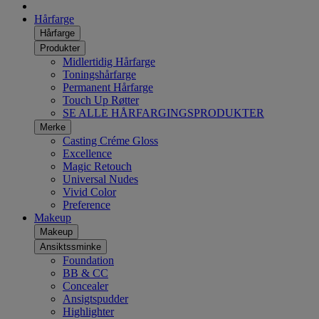
Hårfarge
Hårfarge
Produkter
Midlertidig Hårfarge
Toningshårfarge
Permanent Hårfarge
Touch Up Røtter
SE ALLE HÅRFARGINGSPRODUKTER
Merke
Casting Créme Gloss
Excellence
Magic Retouch
Universal Nudes
Vivid Color
Preference
Makeup
Makeup
Ansiktssminke
Foundation
BB & CC
Concealer
Ansigtspudder
Highlighter