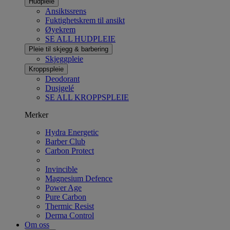
Hudpleie
Ansiktssrens
Fuktighetskrem til ansikt
Øyekrem
SE ALL HUDPLEIE
Pleie til skjegg & barbering
Skjeggpleie
Kroppspleie
Deodorant
Dusjgelé
SE ALL KROPPSPLEIE
Merker
Hydra Energetic
Barber Club
Carbon Protect
Invincible
Magnesium Defence
Power Age
Pure Carbon
Thermic Resist
Derma Control
Om oss