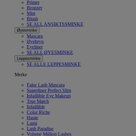
Primer
Bronzer
Mist
Blush
SE ALL ANSIKTSSMINKE
Øyesminke
Mascara
Øyebryn
Eyeliner
SE ALL ØYESMINKE
Leppesminke
SE ALLE LEPPESMINKE
Merke
False Lash Mascara
Superliner Perfect Slim
Infaillible Eye Makeup
True Match
Infaillible
Color Riche
Haute
Lumi
Lash Paradise
Volume Million Lashes