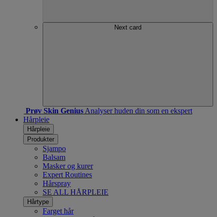
Next card
Prøv Skin Genius
Analyser huden din som en ekspert
Hårpleie
Hårpleie
Produkter
Sjampo
Balsam
Masker og kurer
Expert Routines
Hårspray
SE ALL HÅRPLEIE
Hårtype
Farget hår