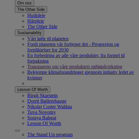
Om oss
The Other Side
Hudpleie
Hårpleie
The Other Side
Sustainability
Vårt løfte til planeten
Fordi planeten vår fortjener det - Progresjon og
forpliktelser for 2030
En forbedring av alle våre produkter, fra formel til
forpakning
Transparens om våre produkters miljøpåvirkning
Bekjempe klimaforandringer gjennom initiativ ledet av
kvinner
Lesson Of Worth
Birgit Skarstein
Dorrit Bøilerehauge
Nikolaj Coster Waldau
Tuva Novotny
Soraya Bahgat
Lesson Of Worth
The Stand Up program