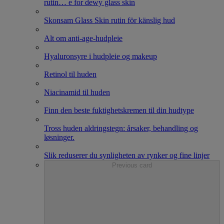
rutin
…
e for dewy glass skin
Skonsam Glass Skin rutin för känslig hud
Alt om anti-age-hudpleie
Hyaluronsyre i hudpleie og makeup
Retinol til huden
Niacinamid til huden
Finn den beste fuktighetskremen til din hudtype
Tross huden aldringstegn: årsaker, behandling og
løsninger.
Slik reduserer du synligheten av rynker og fine linjer
Previous card