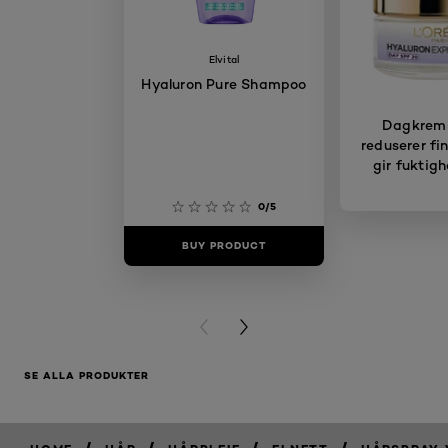
Elvital
Hyaluron Pure Shampoo
Dagkrem
reduserer fin
gir fuktigh
0/5
BUY PRODUCT
BUY PR
PREVIOUS CARD
NEXT CARD
SE ALLA PRODUKTER
/
/
/
/