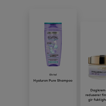
Elvital
Hyaluron Pure Shampoo
Dagkrem
reduserer fin
gir fuktigh