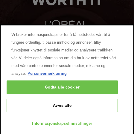
WORTH IT
Vi bruker informasjonskapsler for å få nettstedet vårt til å
fungere ordentlig, tilpasse innhold og annonser, tilby
MANUFACTURER/RESPONSIBLE PERSON:
funksjoner knyttet til sosiale medier og analysere trafikken
vår. Vi deler også informasjon om din bruk av nettstedet vårt
MER Å UTFORSKE
med våre partnere innenfor sosiale medier, reklame og
analyse.
Personvernerklæring
Facebook
YouTube
Pinterest
Godta alle cookier
Kontakt oss
Avvis alle
Cookie Settings
Retningslinjer for personvern
Betingelser & Vilkår
Informasjonskapselinnstillinger
@ 2026 L'Oréal Paris