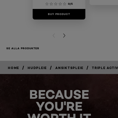
0/5
BUY PRODUCT
BUY PR
PREVIOUS CARD
NEXT CARD
SE ALLA PRODUKTER
/
/
/
HOME
HUDPLEIE
ANSIKTSPLEIE
TRIPLE ACTI
BECAUSE
YOU'RE