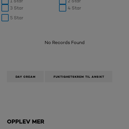
1 Star
2 Star
3 Star
4 Star
5 Star
No Records Found
DAY CREAM
FUKTIGHETSKREM TIL ANSIKT
Hopp over den slider: Brow
OPPLEV MER