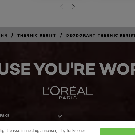
PREVIOUS CARD
NEXT CARD
/
/
ENN
THERMIC RESIST
DEODORANT THERMIC RESIS
USE YOU'RE WOR
ORSKE
lig, tilpasse innhold og annonser, tilby funksjoner