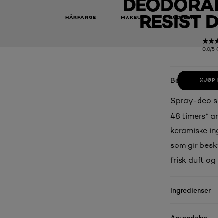
DEODORAN
RESIST 
HÅRFARGE
MAKEUP
HUDPLEIE
0,0/5 
Beskrivelse
KJØP 
Spray-deo s
48 timers* a
keramiske in
som gir besky
frisk duft og
Ingredienser
Anvendelse