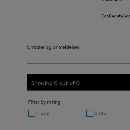
EcoBeautySco
Omtaler og anmeldelser
Showing 0 out of 0
Filter by rating
1 Star
2 Star