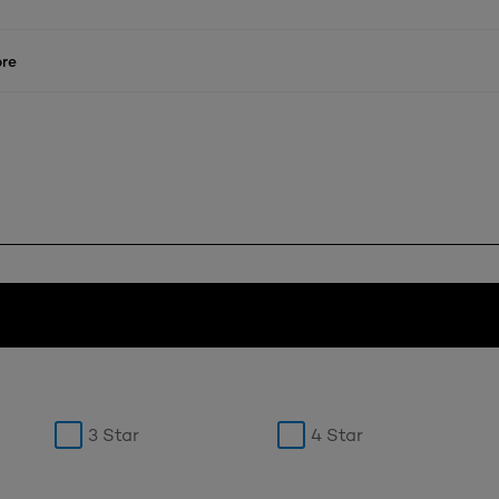
re
3 Star
4 Star