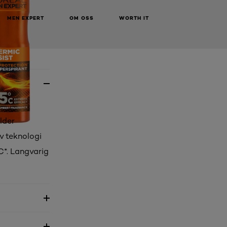
MEN EXPERT
OM OSS
WORTH IT
lder
v teknologi
°C*. Langvarig