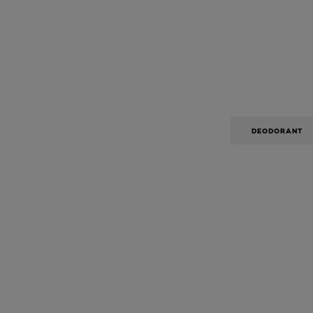
DEODORANT
Hopp over den slider: Brow