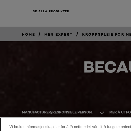
SE ALLA PRODUKTER
/
/
HOME
MEN EXPERT
KROPPSPLEIE FOR M
BECA
MANUFACTURER/RESPONSIBLE PERSON:
MER Å UTF
Vi bruker informasjonskapsler for å få nettstedet vårt til å fungere ordent