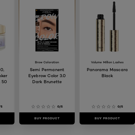
Brow Coloration
Volume Million Lashes
0,
Semi Permanent
Panorama Mascara
nker
Eyebrow Color 3.0
Black
, 50
Dark Brunette
/5
0/5
0/5
BUY PRODUCT
BUY PRODUCT