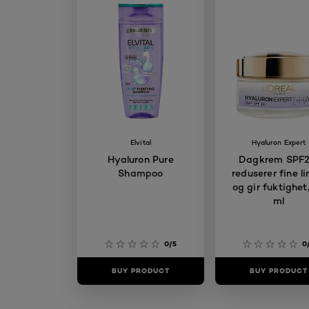
Elvital
Hyaluron Expert
Hyaluron Pure
Dagkrem SPF2
Shampoo
reduserer fine li
og gir fuktighet
ml
0/5
0
BUY PRODUCT
BUY PRODUCT