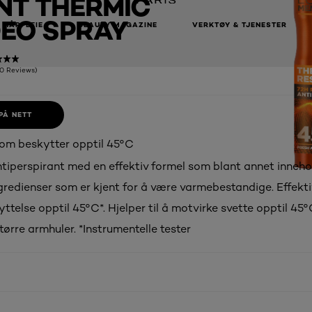
T THERMIC
DEO SPRAY
HÅRPLEIE
BEAUTY MAGAZINE
VERKTØY & TJENESTER
(0 Reviews)
PÅ NETT
om beskytter opptil 45°C
ntiperspirant med en effektiv formel som blant annet inneho
gredienser som er kjent for å være varmebestandige. Effekti
ttelse opptil 45°C*. Hjelper til å motvirke svette opptil 45
 tørre armhuler. *Instrumentelle tester