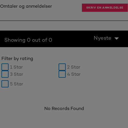
Omtaler og anmeldelser
SKRIV EN ANMELDELSE
Nyeste
Showing 0 out of 0
Filter by rating
1 Star
2 Star
3 Star
4 Star
5 Star
No Records Found