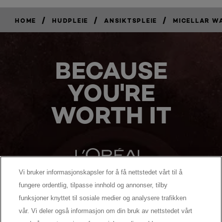
/
/
/
HOME
HUDPLEIE
ANSIKTSPLEIE
MICELLAR W
BECAUSE
YOU'RE
WORTH IT
Vi bruker informasjonskapsler for å få nettstedet vårt til å
fungere ordentlig, tilpasse innhold og annonser, tilby
MANUFACTURER/RESPONSIBLE PERSON:
funksjoner knyttet til sosiale medier og analysere trafikken
vår. Vi deler også informasjon om din bruk av nettstedet vårt
MER Å UTFORSKE