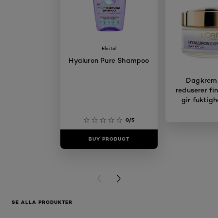
Elvital
Hyaluron Pure Shampoo
Dagkrem
reduserer fin
gir fuktigh
0/5
BUY PRODUCT
BUY PR
PREVIOUS CARD
NEXT CARD
SE ALLA PRODUKTER