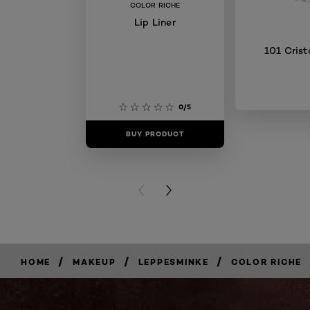
COLOR RICHE
Lip Liner
101 Crist
0/5
BUY PRODUCT
BUY PR
PREVIOUS CARD
NEXT CARD
/
/
/
HOME
MAKEUP
LEPPESMINKE
COLOR RICHE