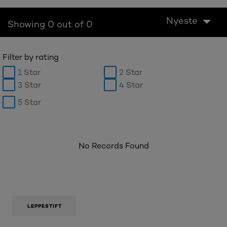
Nyeste
Showing 0 out of 0
Filter by rating
1 Star
2 Star
3 Star
4 Star
5 Star
No Records Found
LEPPESTIFT