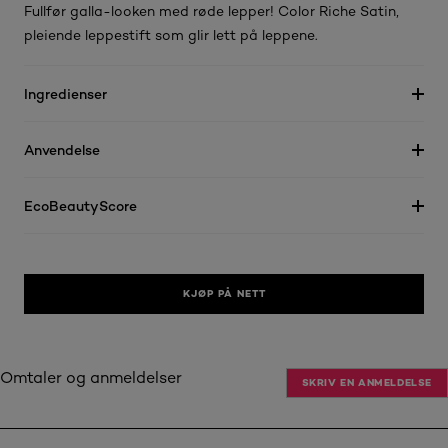
Fullfør galla-looken med røde lepper! Color Riche Satin,
pleiende leppestift som glir lett på leppene.
Ingredienser
Anvendelse
EcoBeautyScore
KJØP PÅ NETT
Omtaler og anmeldelser
SKRIV EN ANMELDELSE