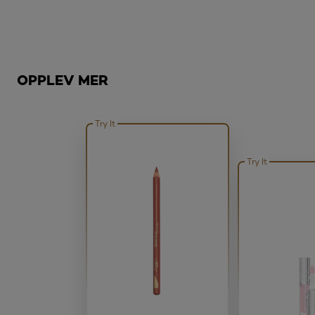
Hopp over den slider: Related Products - satin-lipstick
OPPLEV MER
Try It
Try It