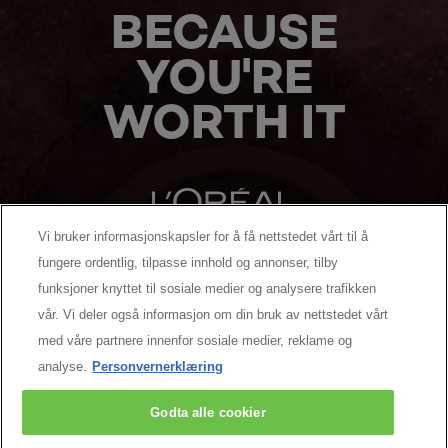
BECAUSE
YOU'RE
WORTH IT
Vi bruker informasjonskapsler for å få nettstedet vårt til å
fungere ordentlig, tilpasse innhold og annonser, tilby
MANUFACTURER/RESPONSIBLE PERSON:
funksjoner knyttet til sosiale medier og analysere trafikken
vår. Vi deler også informasjon om din bruk av nettstedet vårt
MER Å UTFORSKE
med våre partnere innenfor sosiale medier, reklame og
analyse.
Personvernerklæring
Facebook
YouTube
Pinterest
Godta alle cookier