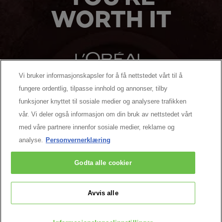
WORTH IT
Vi bruker informasjonskapsler for å få nettstedet vårt til å
fungere ordentlig, tilpasse innhold og annonser, tilby
MANUFACTURER/RESPONSIBLE PERSON:
funksjoner knyttet til sosiale medier og analysere trafikken
vår. Vi deler også informasjon om din bruk av nettstedet vårt
MER Å UTFORSKE
med våre partnere innenfor sosiale medier, reklame og
analyse.
Personvernerklæring
Facebook
YouTube
Pinterest
Godta alle cookier
Kontakt oss
Avvis alle
Cookie Settings
Retningslinjer for personvern
Betingelser & Vilkår