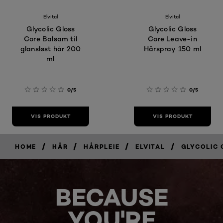
Elvital
Elvital
Glycolic Gloss
Glycolic Gloss
Core Balsam til
Core Leave-in
glansløst hår 200
Hårspray 150 ml
ml
0/5
0/5
VIS PRODUKT
VIS PRODUKT
/
/
/
/
HOME
HÅR
HÅRPLEIE
ELVITAL
GLYCOLIC 
BECAUSE
YOU'RE