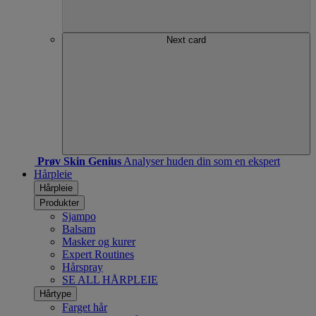
Next card
Prøv Skin Genius
Analyser huden din som en ekspert
Hårpleie
Hårpleie
Produkter
Sjampo
Balsam
Masker og kurer
Expert Routines
Hårspray
SE ALL HÅRPLEIE
Hårtype
Farget hår