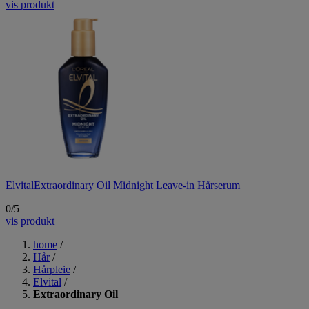
vis produkt
Elvital
Extraordinary Oil Midnight Leave-in Hårserum
0/5
vis produkt
home
/
Hår
/
Hårpleie
/
Elvital
/
Extraordinary Oil