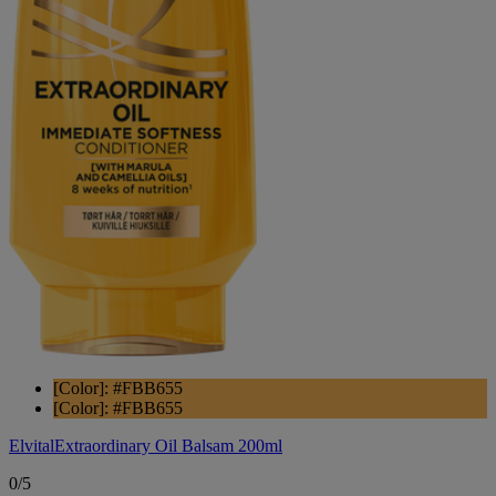
[Color]: #FBB655
[Color]: #FBB655
Elvital
Extraordinary Oil Balsam 200ml
0/5