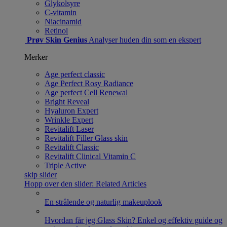
Glykolsyre
C-vitamin
Niacinamid
Retinol
Prøv Skin Genius
Analyser huden din som en ekspert
Merker
Age perfect classic
Age Perfect Rosy Radiance
Age perfect Cell Renewal
Bright Reveal
Hyaluron Expert
Wrinkle Expert
Revitalift Laser
Revitalift Filler Glass skin
Revitalift Classic
Revitalift Clinical Vitamin C
Triple Active
skip slider
Hopp over den slider: Related Articles
En strålende og naturlig makeuplook
Hvordan får jeg Glass Skin? Enkel og effektiv guide og