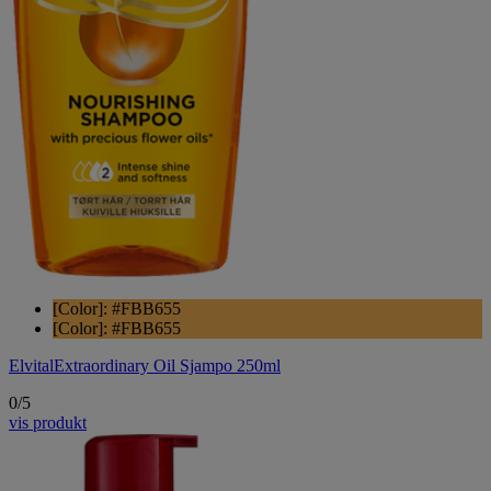
[Color]: #FBB655
[Color]: #FBB655
Elvital
Extraordinary Oil Sjampo 250ml
0/5
vis produkt