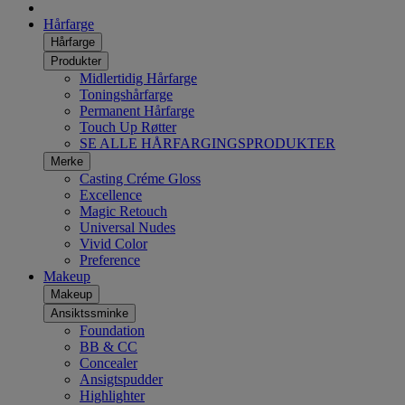
Hårfarge
Hårfarge
Produkter
Midlertidig Hårfarge
Toningshårfarge
Permanent Hårfarge
Touch Up Røtter
SE ALLE HÅRFARGINGSPRODUKTER
Merke
Casting Créme Gloss
Excellence
Magic Retouch
Universal Nudes
Vivid Color
Preference
Makeup
Makeup
Ansiktssminke
Foundation
BB & CC
Concealer
Ansigtspudder
Highlighter