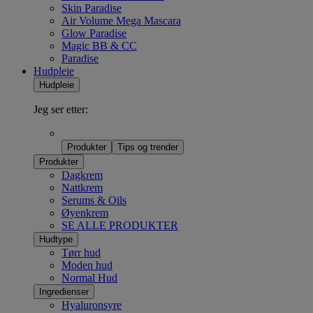
Skin Paradise
Air Volume Mega Mascara
Glow Paradise
Magic BB & CC
Paradise
Hudpleie
Hudpleie
Jeg ser etter:
Produkter
Tips og trender
Produkter
Dagkrem
Nattkrem
Serums & Oils
Øyenkrem
SE ALLE PRODUKTER
Hudtype
Tørr hud
Moden hud
Normal Hud
Ingredienser
Hyaluronsyre