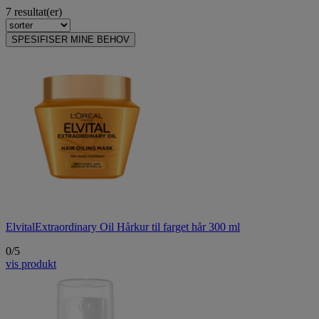
7 resultat(er)
SPESIFISER MINE BEHOV
Elvital
Extraordinary Oil Hårkur til farget hår 300 ml
0/5
vis produkt