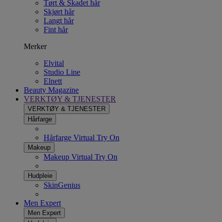
Tørt & Skadet hår
Skjørt hår
Langt hår
Fint hår
Merker
Elvital
Studio Line
Elnett
Beauty Magazine
VERKTØY & TJENESTER
VERKTØY & TJENESTER
Hårfarge
Hårfarge Virtual Try On
Makeup
Makeup Virtual Try On
Hudpleie
SkinGenius
Men Expert
Men Expert