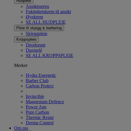
Hudpleie
Ansiktssrens
Fuktighetskrem til ansikt
Øyekrem
SE ALL HUDPLEIE
Pleie til skjegg & barbering
Skjeggpleie
Kroppspleie
Deodorant
Dusjgelé
SE ALL KROPPSPLEIE
Merker
Hydra Energetic
Barber Club
Carbon Protect
Invincible
Magnesium Defence
Power Age
Pure Carbon
Thermic Resist
Derma Control
Om oss