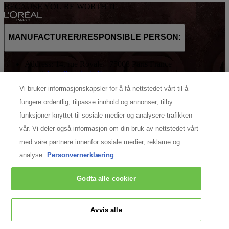
BECAUSE YOU'RE WORTH IT
MANUFACTURER/RESPONSIBLE PERSON:
Address: 14, rue Royale - 75008 Paris France
Email:
[email protected]
Vi bruker informasjonskapsler for å få nettstedet vårt til å
Mer å Utforske
fungere ordentlig, tilpasse innhold og annonser, tilby
funksjoner knyttet til sosiale medier og analysere trafikken
Om oss
vår. Vi deler også informasjon om din bruk av nettstedet vårt
Beauty-magasin
med våre partnere innenfor sosiale medier, reklame og
The Other Side
analyse.
Personvernerklæring
Facebook
YouTube
Godta alle cookier
Pinterest
Kontakt oss
Avvis alle
Cookie Settings
Retningslinjer for personvern