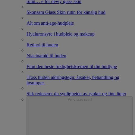
rutin
…
e for dewy glass skin
Skonsam Glass Skin rutin för känslig hud
Alt om anti-age-hudpleie
Hyaluronsyre i hudpleie og makeup
Retinol til huden
Niacinamid til huden
Finn den beste fuktighetskremen til din hudtype
Tross huden aldringstegn: årsaker, behandling og
løsninger.
Slik reduserer du synligheten av rynker og fine linjer
Previous card