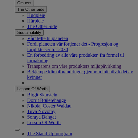
Om oss
The Other Side
Hudpleie
Hårpleie
The Other Side
Sustainability
Vårt løfte til planeten
Fordi planeten vår fortjener det - Progresjon og
forpliktelser for 2030
En forbedring av alle våre produkter, fra formel til
forpakning
Transparens om våre produkters miljøpåvirkning
Bekjempe klimaforandringer gjennom initiativ ledet av
kvinner
Lesson Of Worth
Birgit Skarstein
Dorrit Bøilerehauge
Nikolaj Coster Waldau
Tuva Novotny
Soraya Bahgat
Lesson Of Worth
The Stand Up program