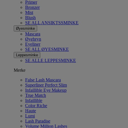
Primer
Bronzer
Mist
Blush
SE ALL ANSIKTSSMINKE
Øyesminke
Mascara
Øyebryn
Eyeliner
SE ALL ØYESMINKE
Leppesminke
SE ALLE LEPPESMINKE
Merke
False Lash Mascara
Superliner Perfect Slim
Infaillible Eye Makeup
True Match
Infaillible
Color Riche
Haute
Lumi
Lash Paradise
Volume Million Lashes