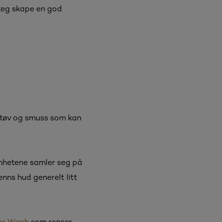
steg skape en god
 støv og smuss som kan
renhetene samler seg på
nns hud generelt litt
ns Wash
som renser