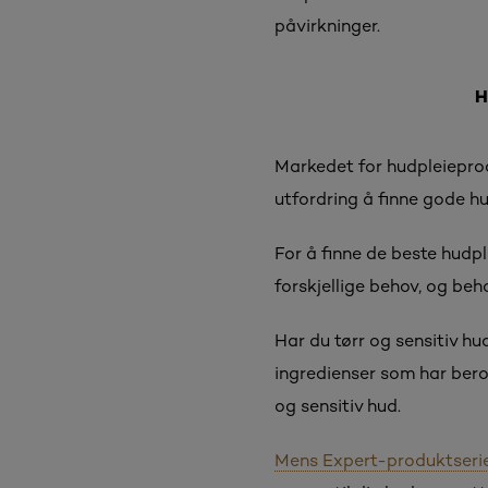
påvirkninger.
H
Markedet for hudpleieprod
utfordring å finne gode h
For å finne de beste hudp
forskjellige behov, og beh
Har du tørr og sensitiv hu
ingredienser som har ber
og sensitiv hud.
Mens Expert-produktseri