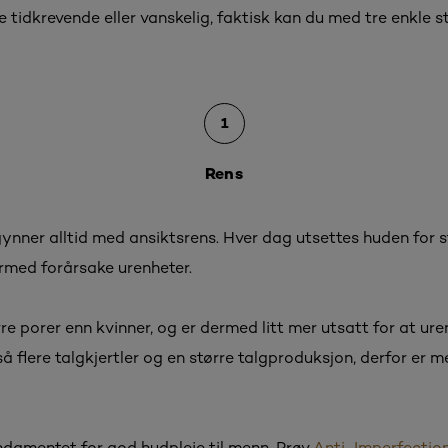
e tidkrevende eller vanskelig, faktisk kan du med tre enkle 
1
Rens
ynner alltid med ansiktsrens. Hver dag utsettes huden for
rmed forårsake urenheter.
rre porer enn kvinner, og er dermed litt mer utsatt for at u
flere talgkjertler og en større talgproduksjon, derfor er me
ndamentet for god hudpleie til menn. Prøv
Anti-Imperfectio