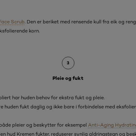
Face Scrub
. Den er beriket med rensende kull fra eik og reng
ksfolierende korn.
3
Pleie og fukt
liert har huden behov for ekstra fukt og pleie.
re huden fukt daglig og ikke bare i forbindelse med eksfolier
både pleier og beskytter for eksempel
Anti-Aging Hydrati
moden hud Kremen fukter, reduserer synlig aldringstegn og be