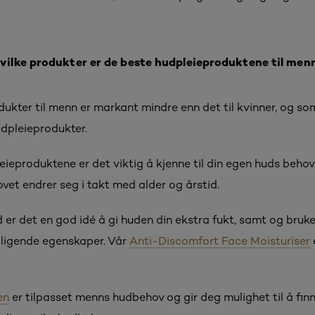
vilke produkter er de beste hudpleieproduktene til men
ukter til menn er markant mindre enn det til kvinner, og s
udpleieprodukter.
leieproduktene er det viktig å kjenne til din egen huds beh
ovet endrer seg i takt med alder og årstid.
d er det en god idé å gi huden din ekstra fukt, samt og bruk
oligende egenskaper. Vår
Anti-Discomfort Face Moisturiser
e
en
er tilpasset menns hudbehov og gir deg mulighet til å fi