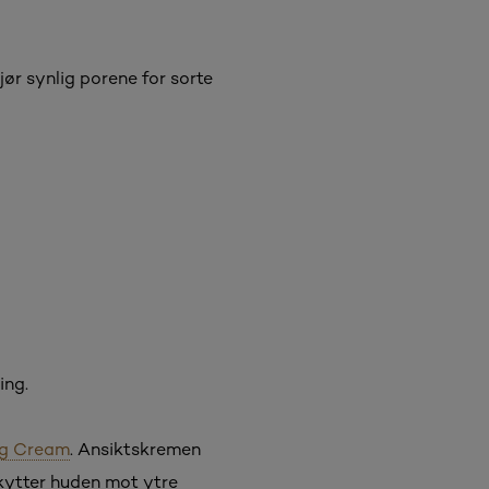
jør synlig porene for sorte
ing.
ng Cream
. Ansiktskremen
skytter huden mot ytre