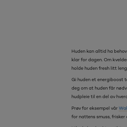
Huden kan alltid ha behov
klar for dagen. Om kvelden
holde huden fresh litt leng
Gi huden et energiboost t
deg om at huden får nødv
hudpleie til en del av hve
Prøv for eksempel vår
Wak
for nattens smuss, frisker