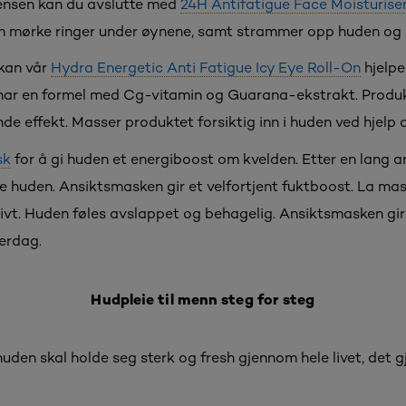
rensen kan du avslutte med
24H Antifatigue Face Moisturise
m mørke ringer under øynene, samt strammer opp huden og 
 kan vår
Hydra Energetic Anti Fatigue Icy Eye Roll-On
hjelpe
 har en formel med Cg-vitamin og Guarana-ekstrakt. Produk
nde effekt. Masser produktet forsiktig inn i huden ved hjelp
sk
for å gi huden et energiboost om kvelden. Etter en lang 
leie huden. Ansiktsmasken gir et velfortjent fuktboost. La ma
nsivt. Huden føles avslappet og behagelig. Ansiktsmasken gi
verdag.
Hudpleie til menn steg for steg
 huden skal holde seg sterk og fresh gjennom hele livet, det