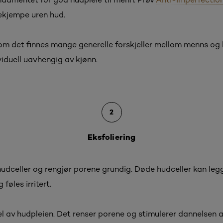
 bekjempe uren hud.
 om det finnes mange generelle forskjeller mellom menns og
viduell uavhengig av kjønn.
2
Eksfoliering
 hudceller og rengjør porene grundig. Døde hudceller kan le
 føles irritert.
del av hudpleien. Det renser porene og stimulerer dannelsen 