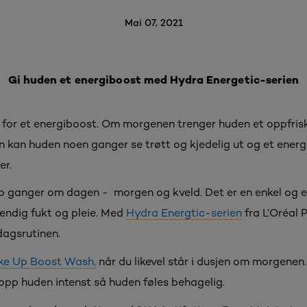
Mai 07, 2021
Gi huden et energiboost med Hydra Energetic-serien
 for et energiboost. Om morgenen trenger huden et oppfrisk
 kan huden noen ganger se trøtt og kjedelig ut og et energi
er.
o ganger om dagen - morgen og kveld. Det er en enkel og ef
endig fukt og pleie. Med
Hydra Energtic-serien
fra L’Oréal P
rdagsrutinen.
e Up Boost Wash,
når du likevel står i dusjen om morgenen
 opp huden intenst så huden føles behagelig.