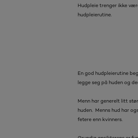
Hudpleie trenger ikke vær
hudpleierutine.
En god hudpleierutine beg
legge seg på huden og de
Menn har generelt litt stø
huden. Menns hud har også 
fetere enn kvinners.
Grundig ansiktsrens er fu