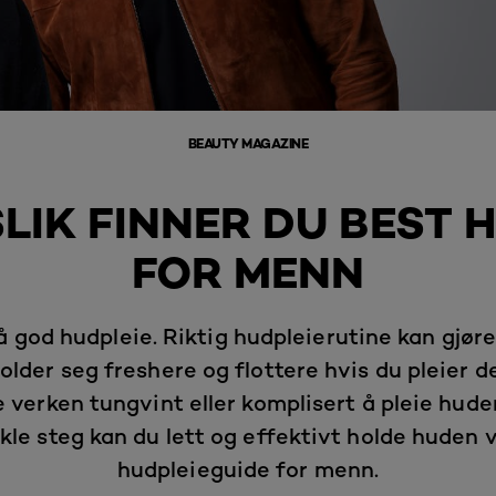
BEAUTY MAGAZINE
SLIK FINNER DU BEST 
FOR MENN
 god hudpleie. Riktig hudpleierutine kan gjøre e
lder seg freshere og flottere hvis du pleier 
 verken tungvint eller komplisert å pleie hude
le steg kan du lett og effektivt holde huden v
hudpleieguide for menn.