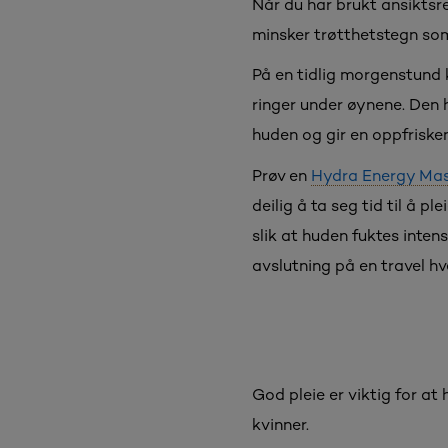
Når du har brukt ansikts
minsker trøtthetstegn so
På en tidlig morgenstund
ringer under øynene. Den
huden og gir en oppfriske
Prøv en
Hydra Energy Ma
deilig å ta seg tid til å p
slik at huden fuktes inte
avslutning på en travel h
God pleie er viktig for at
kvinner.