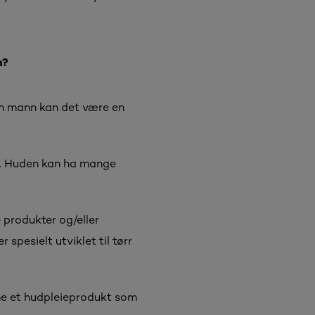
n?
om mann kan det være en
ov. Huden kan ha mange
e produkter og/eller
r spesielt utviklet til tørr
nne et hudpleieprodukt som