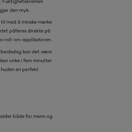
r
.
Fuktighetskremen
gjør den myk.
 til med å minske mørke
tet påføres direkte på
 av roll-on-applikatoren.
arbeidsdag kan det være
sken virke i fem minutter
r huden en perfekt
 gjelder både for menn og