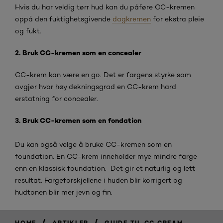
Hvis du har veldig tørr hud kan du påføre CC-kremen
oppå den fuktighetsgivende
dagkremen
for ekstra pleie
og fukt.
2.
Bruk CC-kremen som en concealer
CC-krem kan være en go
. Det er fargens styrke som
avgjør hvor høy dekningsgrad en CC-krem hard
erstatning for concealer.
3.
Bruk CC-kremen som en fondation
Du kan også velge å bruke CC-kremen som en
foundation. En CC-krem inneholder mye mindre farge
enn en klassisk foundation. Det gir et naturlig og lett
resultat. Fargeforskjellene i huden blir korrigert og
hudtonen blir mer jevn og fin.
/
/
HOME
ARTIKLER
GUIDE TIL CC CREAM