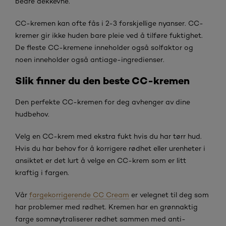
bedre dekkevne.
CC-kremen kan ofte fås i 2-3 forskjellige nyanser. CC-
kremer gir ikke huden bare pleie ved å tilføre fuktighet.
De fleste CC-kremene inneholder også solfaktor og
noen inneholder også antiage-ingredienser.
Slik finner du den beste CC-kremen
Den perfekte CC-kremen for deg avhenger av dine
hudbehov.
Velg en CC-krem med ekstra fukt hvis du har tørr hud.
Hvis du har behov for å korrigere rødhet eller urenheter i
ansiktet er det lurt å velge en CC-krem som er litt
kraftig i fargen.
Vår
fargekorrigerende CC Cream
er velegnet til deg som
har problemer med rødhet. Kremen har en grønnaktig
farge som
nøytraliserer rødhet sammen med anti-